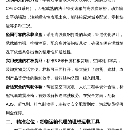
CA6DK1系列），匹配成熟的法士特变速箱与高强度后桥，动力输
出平稳强劲，油耗经济性表现出色，能轻松应对城乡配送、零担快
运等多种工况。
坚固可靠的承载底盘
：采用高强度钢打造的车架，经过优化设计，
承载能力强、抗扭性高。配合多片簧钢板悬架，确保车辆在满载情
况下依然具备出色的稳定性和通过性。
实用便捷的栏板货厢
：标准6.8米长度栏板货厢，空间利用率高，
装卸货物灵活方便。栏板可三面打开，极大提升了散货、建材、农
副产品等货物的装卸效率。货箱结构坚固，经久耐用。
舒适安全的驾驶体验
：驾驶室空间宽敞，人机工程学设计合理，标
配气囊减震座椅，有效缓解长途驾驶疲劳。在安全方面，配备
ABS、断气刹、排气制动等，主被动安全配置到位，为驾驶员提供
周全保障。
二、 精准定位：货物运输代理的理想运载工具