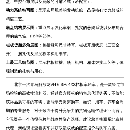
盘、中控台布局以及宽敞的卧铺区域（若配置）。
动力系统特写图
：呈现布局规整的发动机舱，凸显核心动力总成的
精湛工艺。
底盘结构展示图
：重点展示强化车架、扎实的悬架系统以及布局合
理的储气筒、电池等部件。
栏板货厢多角度图
：包括货厢尺寸特写、栏板开启状态（三面全
开）、捆扎钩及挡泥板等实用细节。
上装工艺细节图
：展示栏板插桩、锁止机构、厢体焊接工艺等，体
现制造的扎实与用心。
北京一汽青岛解放龙VH 6.8米 4X2栏板车厢车，是一款经过市
场检验的高效物流利器。通过官方授权的销售总代理购买，不仅能
获得品质可靠的车辆，更能享受贯穿购车、融资、用车、养车全周
期的专业服务。对于致力于提升竞争力的货物运输代理企业而言，
它无疑是一个值得信赖的战略性资产选择。建议您直接联系北京总
代理，亲临现场查看实车并获取最权威的配置报价与购车方案。