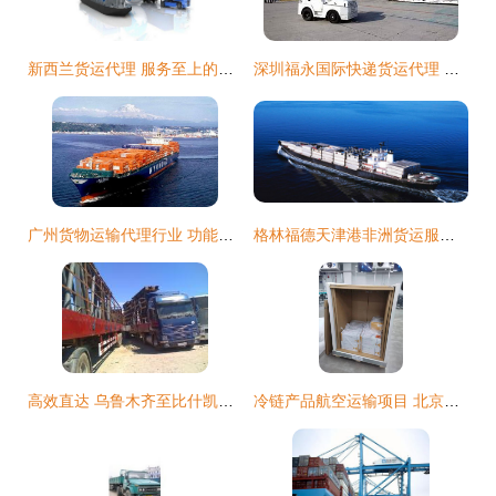
新西兰货运代理 服务至上的遨通，为您的货物保驾护航
深圳福永国际快递货运代理 连接全球的物流桥梁
广州货物运输代理行业 功能、优缺点及现状
格林福德天津港非洲货运服务 海运空运陆运全链路覆盖－马达加斯加塔马塔夫专线详情与高清细节图集
高效直达 乌鲁木齐至比什凯克国际整车货物运输服务解析
冷链产品航空运输项目 北京金驰国际货运代理的行业实践与优势