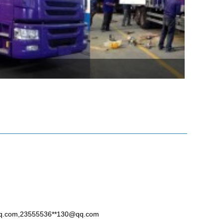
q.com
,23555536**
130@qq.com