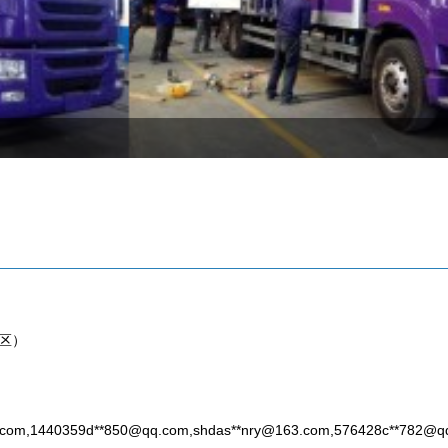
发区）
.com
,1440359d**
850@qq.com
,shdas**
nry@163.com
,576428c**
782@q